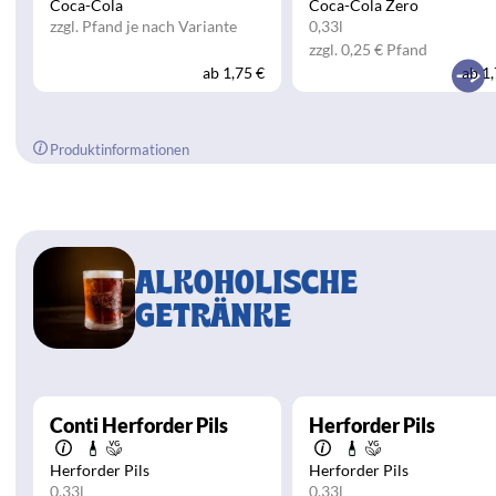
Coca-Cola
Coca-Cola Zero
zzgl. Pfand je nach Variante
0,33l
zzgl. 0,25 € Pfand
ab
1,75 €
ab
1,
Produktinformationen
ALKOHOLISCHE
GETRÄNKE
Conti Herforder Pils
Herforder Pils
Herforder Pils
Herforder Pils
0,33l
0,33l