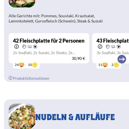
Alle Gerichte mit: Pommes, Souvlaki, Krautsalat,
Lammkotelett, Gyrosfleisch (Schwein), Steak & Suzuki
42
Fleischplatte für 2 Personen
43
Fleischplat
2x Souflaki, 2x Suzuki, 2x Steaks, 2x
3x Souflaki, 3x Suzu
Lammkoteletts, Gyros, Pommes und
Lammkoteletts, Gyr
30,90 €
Krautsalat
10
2
24
11
Produktinformationen
NUDELN & AUFLÄUFE