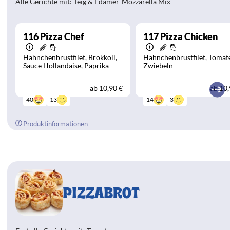
Alle Gerichte mit: Teig & Edamer-Mozzarella Mix
116
Pizza Chef
117
Pizza Chicken
Hähnchenbrustfilet
Brokkoli
Hähnchenbrustfilet
Tomat
Sauce Hollandaise
Paprika
Zwiebeln
ab
10,90 €
ab
10,
13
3
40
14
Produktinformationen
PIZZABROT