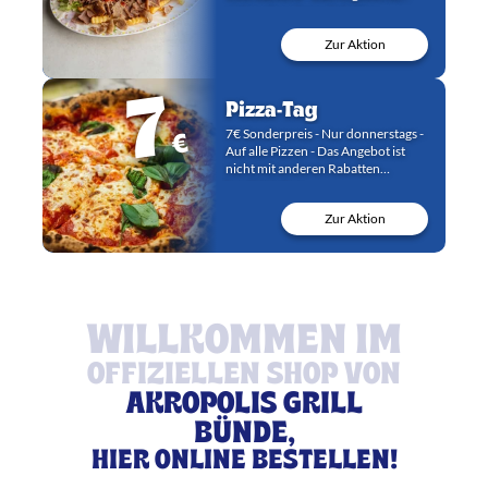
nicht mit anderen Rabatten
kombinierbar.
Zur Aktion
7
Pizza-Tag
€
7€ Sonderpreis - Nur donnerstags -
Auf alle Pizzen - Das Angebot ist
nicht mit anderen Rabatten
kombinierbar.
Zur Aktion
WILLKOMMEN IM
OFFIZIELLEN SHOP VON
AKROPOLIS GRILL
BÜNDE,
HIER ONLINE BESTELLEN!