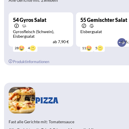
Alle Gerichte mit: Zwiebeln
54
Gyros Salat
55
Gemischter Salat
Gyrosfleisch (Schwein)
Eisbergsalat
Eisbergsalat
ab
7,90 €
ab
6,
4
5
28
11
Produktinformationen
PIZZA
Fast alle Gerichte mit: Tomatensauce