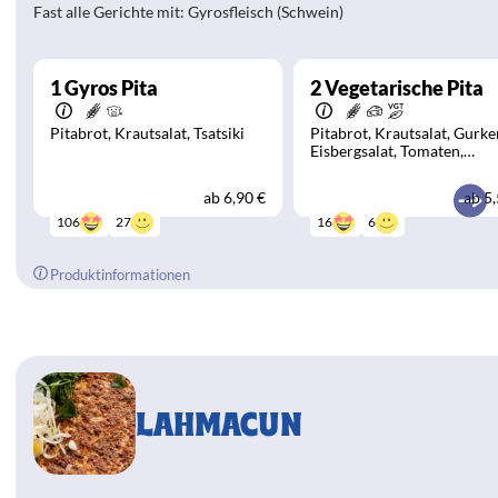
Fast alle Gerichte mit: Gyrosfleisch (Schwein)
1
Gyros Pita
2
Vegetarische Pita
Pitabrot
Krautsalat
Tsatsiki
Pitabrot
Krautsalat
Gurke
Eisbergsalat
Tomaten
Weichkäse
Tsatsiki
Zwiebe
ab
6,90 €
ab
5,
27
6
106
16
Produktinformationen
LAHMACUN