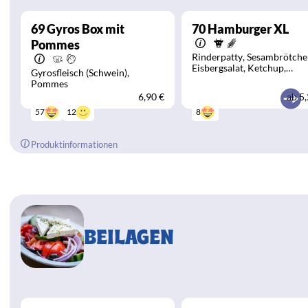
69
Gyros Box mit
70
Hamburger XL
Pommes
Rinderpatty
Sesambrötche
Eisbergsalat
Ketchup
Gyrosfleisch (Schwein)
Mayonnaise
Zwiebeln
Pommes
6,90 €
ab
5,
12
57
8
Produktinformationen
BEILAGEN