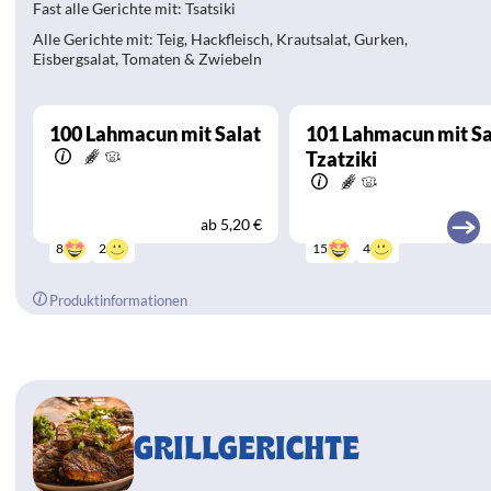
Fast alle Gerichte mit: Tsatsiki
Alle Gerichte mit: Teig, Hackfleisch, Krautsalat, Gurken,
Eisbergsalat, Tomaten & Zwiebeln
100
Lahmacun mit Salat
101
Lahmacun mit Sa
Tzatziki
ab
5,20 €
2
4
8
15
Produktinformationen
GRILLGERICHTE