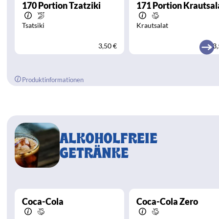
170
Portion Tzatziki
171
Portion Krautsal
Tsatsiki
Krautsalat
3,50 €
3,
Produktinformationen
ALKOHOLFREIE
GETRÄNKE
Coca-Cola
Coca-Cola Zero