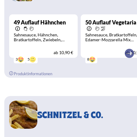
49
Auflauf Hähnchen
50
Auflauf Vegetaria
Sahnesauce
Hähnchen
Sahnesauce
Bratkartoffeln
Bratkartoffeln
Zwiebeln
Edamer-Mozzarella Mix
Edamer-Mozzarella Mix
überbacken
Spinat
Brokko
überbacken
Tomaten
ab
10,90 €
ab
10,
5
3
8
Produktinformationen
SCHNITZEL & CO.